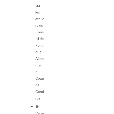
sur
les
atelie
rs du
Cons
eil de
Politi
que
Alime
ntair
e
Cœur
de
Cond
roz
🎃
Vene