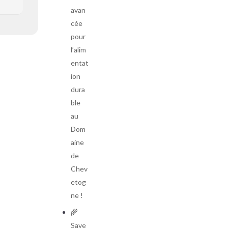
avan
cée
pour
l’alim
entat
ion
dura
ble
au
Dom
aine
de
Chev
etog
ne !
🌾
Save