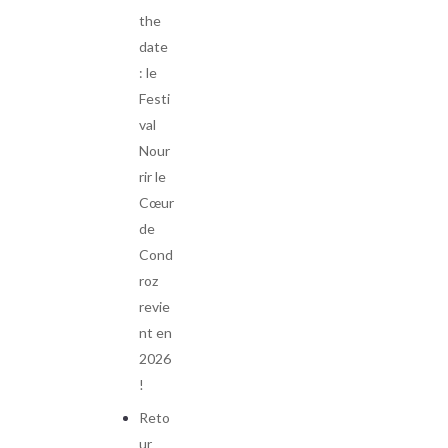
the
date
: le
Festi
val
Nour
rir le
Cœur
de
Cond
roz
revie
nt en
2026
!
Reto
ur