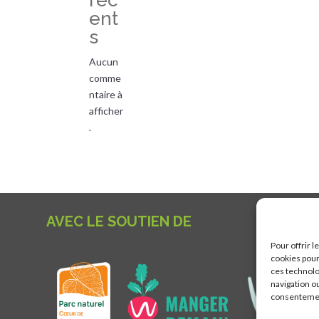
réc
ent
s
Aucun
comme
ntaire à
afficher
.
AVEC LE SOUTIEN DE
Pour offrir 
cookies pour
ces technolo
navigation ou
consentement