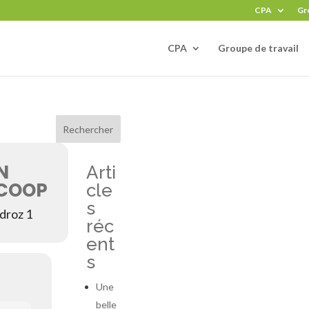
CPA
Gro
CPA
Groupe de travail
Rechercher
N
Arti
COOP
cle
s
droz 1
réc
ent
s
Une
belle