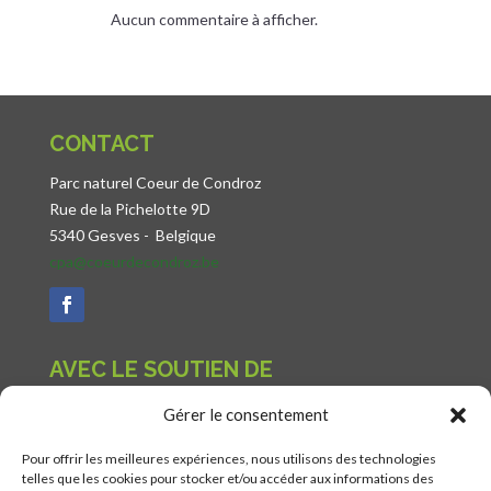
Aucun commentaire à afficher.
CONTACT
Parc naturel Coeur de Condroz
Rue de la Pichelotte 9D
5340 Gesves -
Belgique
cpa@coeurdecondroz.be
AVEC LE SOUTIEN DE
Gérer le consentement
Pour offrir les meilleures expériences, nous utilisons des technologies
telles que les cookies pour stocker et/ou accéder aux informations des