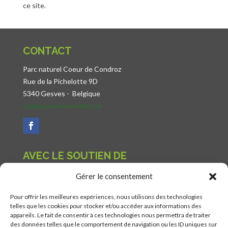
ce site.
CONTACT
Parc naturel Coeur de Condroz
Rue de la Pichelotte 9D
5340 Gesves -
Belgique
cpa@coeurdecondroz.be
AVEC LE SOUTIEN DE
Gérer le consentement
Pour offrir les meilleures expériences, nous utilisons des technologies
telles que les cookies pour stocker et/ou accéder aux informations des
appareils. Le fait de consentir à ces technologies nous permettra de traiter
des données telles que le comportement de navigation ou les ID uniques sur