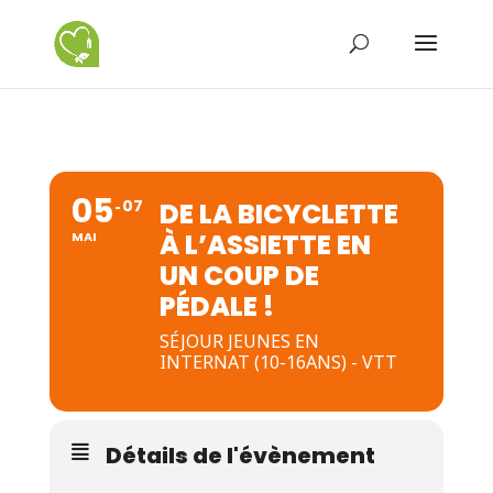
05
07
DE LA BICYCLETTE
À L’ASSIETTE EN
MAI
UN COUP DE
PÉDALE !
SÉJOUR JEUNES EN
INTERNAT (10-16ANS) - VTT
Détails de l'évènement