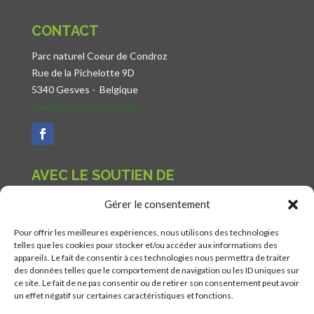
CONTACT
Parc naturel Coeur de Condroz
Rue de la Pichelotte 9D
5340 Gesves -
Belgique
cpa@coeurdecondroz.be
AVEC LE SOUTIEN DE
Gérer le consentement
Pour offrir les meilleures expériences, nous utilisons des technologies
telles que les cookies pour stocker et/ou accéder aux informations des
appareils. Le fait de consentir à ces technologies nous permettra de traiter
des données telles que le comportement de navigation ou les ID uniques sur
ce site. Le fait de ne pas consentir ou de retirer son consentement peut avoir
un effet négatif sur certaines caractéristiques et fonctions.